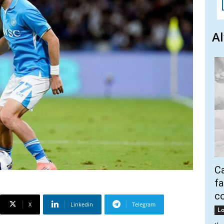
Al
Ca
fa
co
X
Linkedin
Telegram
Lo