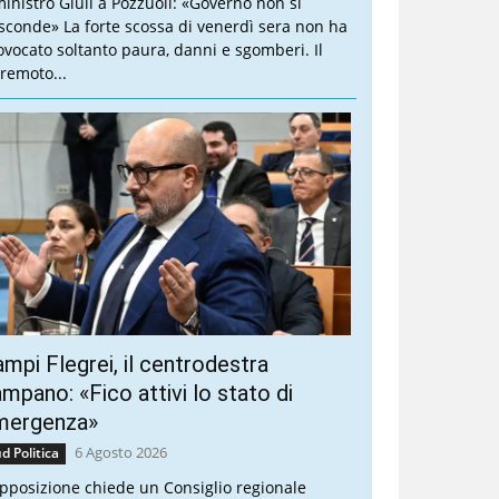
 ministro Giuli a Pozzuoli: «Governo non si
sconde» La forte scossa di venerdì sera non ha
ovocato soltanto paura, danni e sgomberi. Il
rremoto...
mpi Flegrei, il centrodestra
mpano: «Fico attivi lo stato di
mergenza»
6 Agosto 2026
d Politica
opposizione chiede un Consiglio regionale