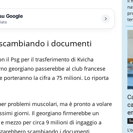
Il
na
pr
 su Google
te
liate
o scambiando i documenti
n il Psg per il trasferimento di Kvicha
terno georgiano passerebbe al club francese
 porteranno la cifra a 75 milioni. Lo riporta
Ca
 per problemi muscolari, ma è pronto a volare
ca
e
ossimi giorni. Il georgiano firmerebbe un
Su
 e mezzo per circa 9 milioni di ingaggio a
L'
i starebbero scambiando i documenti.