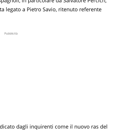
pagnoli, in particolare da Salvatore Percich,
lta legato a Pietro Savio, ritenuto referente
Pubblicità
icato dagli inquirenti come il nuovo ras del