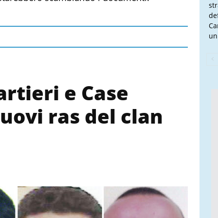
st
de
Ca
un
rtieri e Case
uovi ras del clan