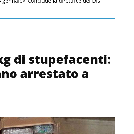
gennaio», conclude la direttrice del Dis.
kg di stupefacenti:
no arrestato a