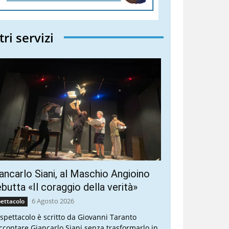
tri servizi
ancarlo Siani, al Maschio Angioino
butta «Il coraggio della verità»
6 Agosto 2026
ettacolo
 spettacolo è scritto da Giovanni Taranto
ccontare Giancarlo Siani senza trasformarlo in