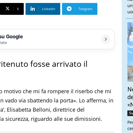
un
X
Linkedin
Telegram
uo
 su Google
liate
ritenuto fosse arrivato il
Ne
co motivo che mi fa rompere il riserbo che mi
de
n vado via sbattendo la porta». Lo afferma, in
«N
’, Elisabetta Belloni, direttrice del
Su
a sicurezza, riguardo alle sue dimissioni.
Pe
cen