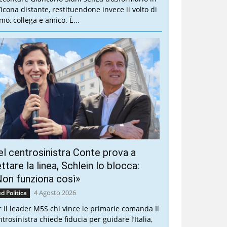
’icona distante, restituendone invece il volto di
mo, collega e amico. È...
l centrosinistra Conte prova a
ttare la linea, Schlein lo blocca:
on funziona così»
4 Agosto 2026
d Politica
r il leader M5S chi vince le primarie comanda Il
trosinistra chiede fiducia per guidare l’Italia,