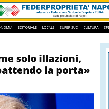
ONOMIA
EDITORIALE
LOCALE
SUPER SUD
CULTURA
SP
me solo illazioni,
battendo la porta»