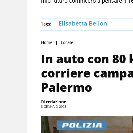
mio futuro comincerò a pensare il 16 
Elisabetta Belloni
Tags:
Home
Locale
In auto con 80 
corriere campa
Palermo
Di
redazione
8 GENNAIO 2025