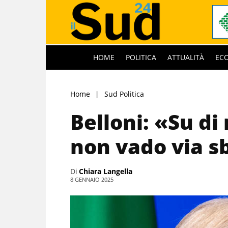
HOME
POLITICA
ATTUALITÀ
EC
Home
Sud Politica
Belloni: «Su di 
non vado via s
Di
Chiara Langella
8 GENNAIO 2025