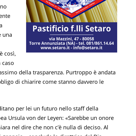
ono
ente
a
e una
è così,
a caso
massimo della trasparenza. Purtroppo è andata
bligo di chiarire come stanno davvero le
ditano per lei un futuro nello staff della
ea Ursula von der Leyen: «Sarebbe un onore
ra nel dire che non c’è nulla di deciso. Al