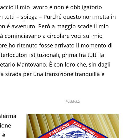
faccio il mio lavoro e non è obbligatorio
n tutti – spiega – Purché questo non metta in
 non è avvenuto. Però a maggio scade il mio
à cominciavano a circolare voci sul mio
ore ho ritenuto fosse arrivato il momento di
erlocutori istituzionali, prima fra tutti la
etario Mantovano. È con loro che, sin dagli
la strada per una transizione tranquilla e
Pubblicità
onferma
zione
n è