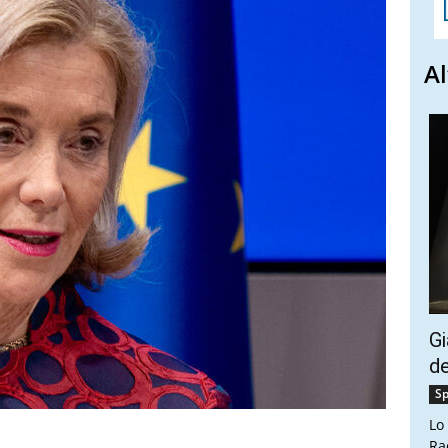
Al
Gi
de
Sp
Lo
Ra