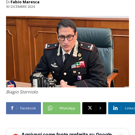
Di
Fabio Maresca
30 DICEMBRE 2024
Biagio Storniolo
Facebook
WhatsApp
X
Linke
Aggiungi come fonte preferita su Google