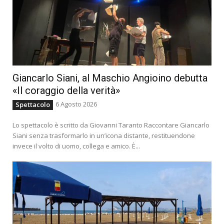
Giancarlo Siani, al Maschio Angioino debutta
«Il coraggio della verità»
6 Agosto 2026
Spettacolo
Lo spettacolo è scritto da Giovanni Taranto Raccontare Giancarlo
Siani senza trasformarlo in un’icona distante, restituendone
invece il volto di uomo, collega e amico. È...