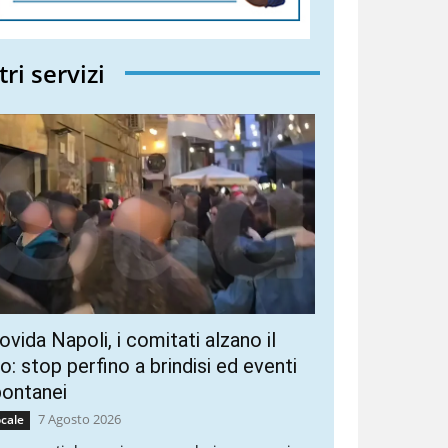
tri servizi
vida Napoli, i comitati alzano il
ro: stop perfino a brindisi ed eventi
pontanei
7 Agosto 2026
cale