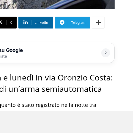
X
Linkedin
Telegram
 su Google
liate
 e lunedì in via Oronzio Costa:
i di un’arma semiautomatica
uanto è stato registrato nella notte tra
a. È lì che gli agenti hanno repertato cinque
mibilmente da un’arma semiautomatica.
lfittura sui muri dei palazzi e, soprattutto,