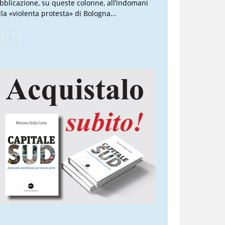
bblicazione, su queste colonne, all’indomani
lla «violenta protesta» di Bologna...