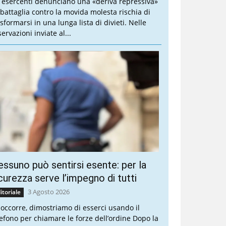
i esercenti denunciano una «deriva repressiva»
 battaglia contro la movida molesta rischia di
sformarsi in una lunga lista di divieti. Nelle
ervazioni inviate al...
ssuno può sentirsi esente: per la
curezza serve l’impegno di tutti
3 Agosto 2026
itoriale
 occorre, dimostriamo di esserci usando il
lefono per chiamare le forze dell’ordine Dopo la