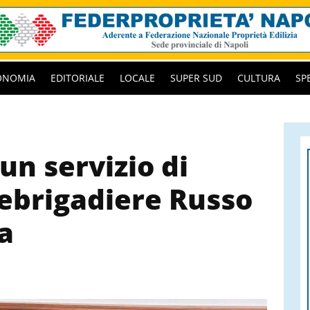
ONOMIA
EDITORIALE
LOCALE
SUPER SUD
CULTURA
SP
un servizio di
icebrigadiere Russo
a