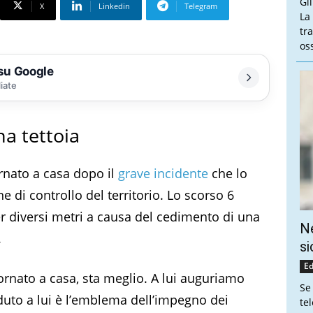
Gl
X
Linkedin
Telegram
La
tra
oss
 su Google
liate
na tettoia
ornato a casa dopo il
grave incidente
che lo
 di controllo del territorio. Lo scorso 6
per diversi metri a causa del cedimento di una
Ne
.
si
Ed
ornato a casa, sta meglio. A lui auguriamo
Se
uto a lui è l’emblema dell’impegno dei
te