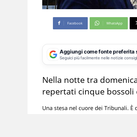
Facebook
WhatsApp
Aggiungi come fonte preferita
Seguici più facilmente nelle notizie consig
Nella notte tra domenica
repertati cinque bossol
Una stesa nel cuore dei Tribunali. È q
domenica e lunedì in via Oronzio Cost
bossoli calibro 9×21, esplosi presu
Nessuna auto danneggiata, nessuna sca