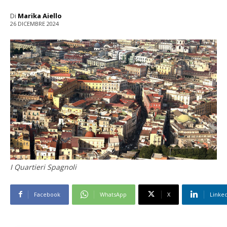
Di
Marika Aiello
26 DICEMBRE 2024
I Quartieri Spagnoli
Facebook
WhatsApp
X
Linke