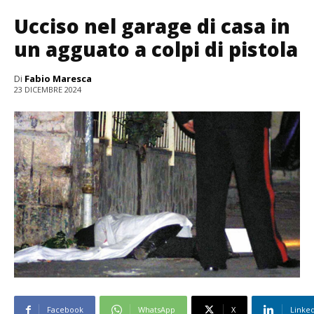
Ucciso nel garage di casa in
un agguato a colpi di pistola
Di
Fabio Maresca
23 DICEMBRE 2024
Facebook
WhatsApp
X
Linke