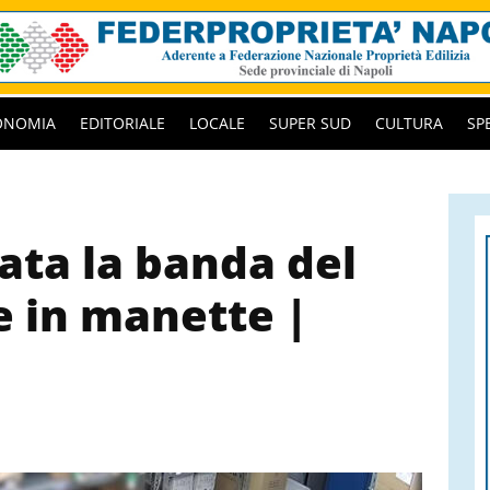
ONOMIA
EDITORIALE
LOCALE
SUPER SUD
CULTURA
SP
ata la banda del
e in manette |