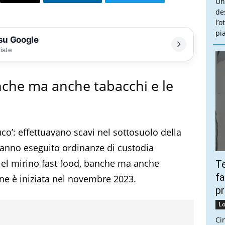
Un
de
l’
pi
 su Google
liate
nche ma anche tabacchi e le
co’: effettuavano scavi nel sottosuolo della
i hanno eseguito ordinanze di custodia
Nel mirino fast food, banche ma anche
Te
fa
gine è iniziata nel novembre 2023.
pr
Lo
Ci