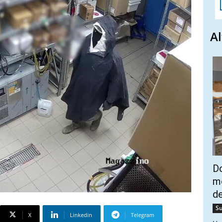
Al
Do
mo
de
Su
X
Linkedin
Telegram