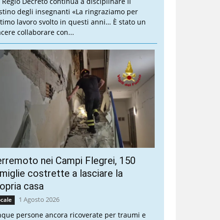
 Regio Decreto continua a disciplinare il
stino degli insegnanti «La ringraziamo per
ottimo lavoro svolto in questi anni… È stato un
acere collaborare con...
rremoto nei Campi Flegrei, 150
miglie costrette a lasciare la
opria casa
1 Agosto 2026
cale
nque persone ancora ricoverate per traumi e