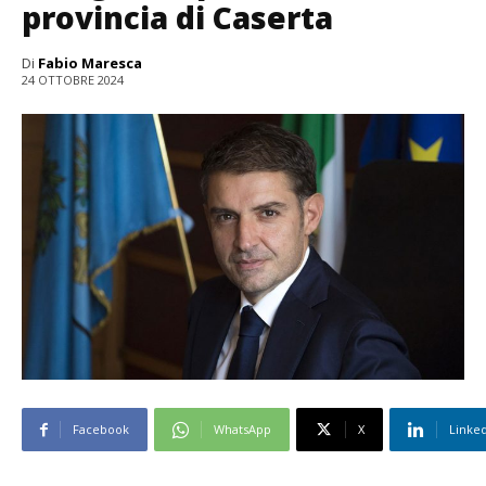
provincia di Caserta
Di
Fabio Maresca
24 OTTOBRE 2024
Facebook
WhatsApp
X
Linke