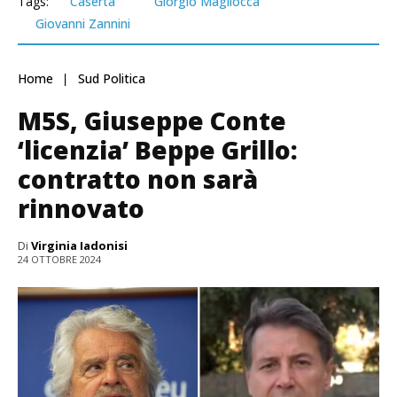
Tags:
Caserta
Giorgio Magliocca
Giovanni Zannini
Home
Sud Politica
M5S, Giuseppe Conte
‘licenzia’ Beppe Grillo:
contratto non sarà
rinnovato
Di
Virginia Iadonisi
24 OTTOBRE 2024