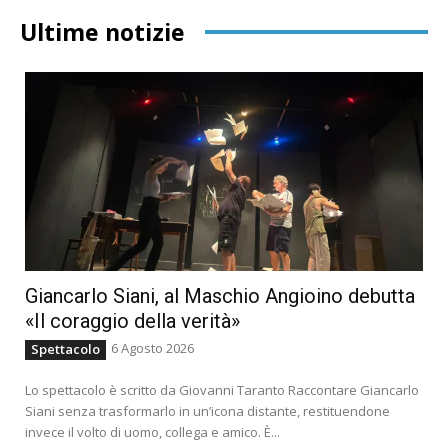
Ultime notizie
Giancarlo Siani, al Maschio Angioino debutta
«Il coraggio della verità»
6 Agosto 2026
Spettacolo
Lo spettacolo è scritto da Giovanni Taranto Raccontare Giancarlo
Siani senza trasformarlo in un’icona distante, restituendone
invece il volto di uomo, collega e amico. È...