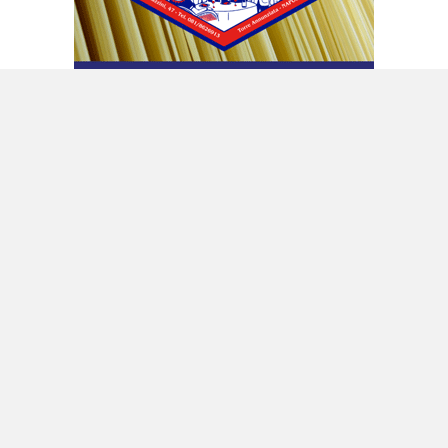
La delibera approvata
Prima della verifica il Consiglio aveva
approvato all’unanimità la delibera relativa al
piano di allontanamento comunale per il
rischio vulcanico dei Campi flegrei. A illustrarlo
è stato l’assessore con delega alla Protezione
civile, Edoardo Cosenza, che ha sottolineato
che «il piano non riguarda la crisi bradisismica