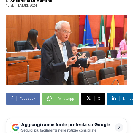
Di
Antonella Di Martino
17 SETTEMBRE 2024
Facebook
WhatsApp
X
Linke
Aggiungi come fonte preferita su Google
Seguici più facilmente nelle notizie consigliate