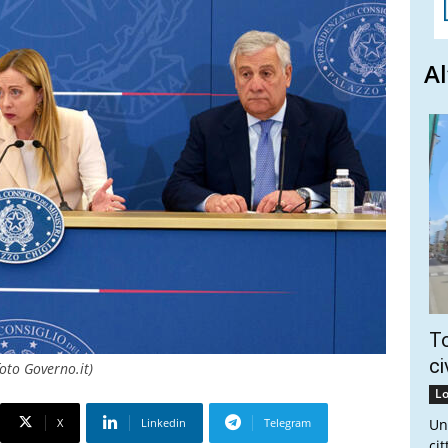
Al
To
ci
oto Governo.it)
Lo
X
Linkedin
Telegram
Un
ci