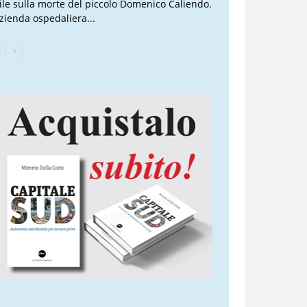
vile sulla morte del piccolo Domenico Caliendo.
Azienda ospedaliera...