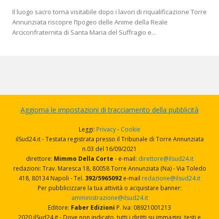
Il luogo sacro torna visitabile dopo i lavori di riqualificazione Torre
Annunziata riscopre l’Ipogeo delle Anime della Reale
Arciconfraternita di Santa Maria del Suffragio e...
Aggiorna le impostazioni di tracciamento della pubblicità
Leggi:
Privacy
-
Cookie
ilSud24.it - Testata registrata presso il Tribunale di Torre Annunziata
n.03 del 16/09/2021
direttore:
Mimmo Della Corte
- e-mail:
direttore@ilsud24.it
redazioni: Trav. Maresca 18, 80058 Torre Annunziata (Na) - Via Toledo
418, 80134 Napoli - Tel.
392/5965092
e-mail
redazione@ilsud24.it
Per pubblicizzare la tua attività o acquistare banner:
amministrazione@ilsud24.it
Editore:
Faber Edizioni
P. Iva: 08921001213
2020 ilSud24.it - Dove non indicato, tutti i diritti su immagini, testi e