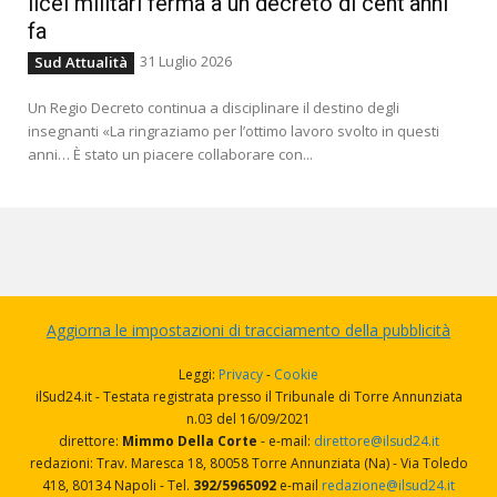
licei militari ferma a un decreto di cent’anni
fa
31 Luglio 2026
Sud Attualità
Un Regio Decreto continua a disciplinare il destino degli
insegnanti «La ringraziamo per l’ottimo lavoro svolto in questi
anni… È stato un piacere collaborare con...
Aggiorna le impostazioni di tracciamento della pubblicità
Leggi:
Privacy
-
Cookie
ilSud24.it - Testata registrata presso il Tribunale di Torre Annunziata
n.03 del 16/09/2021
direttore:
Mimmo Della Corte
- e-mail:
direttore@ilsud24.it
redazioni: Trav. Maresca 18, 80058 Torre Annunziata (Na) - Via Toledo
418, 80134 Napoli - Tel.
392/5965092
e-mail
redazione@ilsud24.it