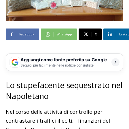
Facebook
WhatsApp
X
Linke
Aggiungi come fonte preferita su Google
Seguici più facilmente nelle notizie consigliate
Lo stupefacente sequestrato nel
Napoletano
Nel corso delle attività di controllo per
contrastare i traffici illeciti, i finanzieri del