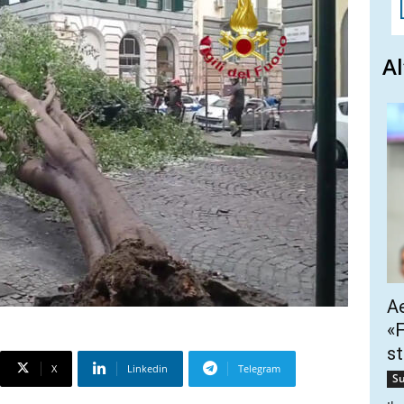
Al
Ae
«F
st
X
Linkedin
Telegram
Su