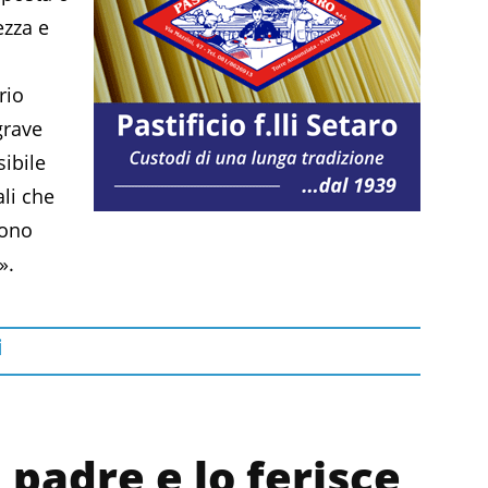
ezza e
rio
grave
sibile
li che
gono
».
i
 padre e lo ferisce