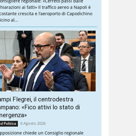
 consigliere regionale: «Cerreto passi dalle
hiarazioni ai fatti» Il traffico aereo a Napoli è
 costante crescita e l’aeroporto di Capodichino
icino al...
mpi Flegrei, il centrodestra
mpano: «Fico attivi lo stato di
mergenza»
6 Agosto 2026
d Politica
opposizione chiede un Consiglio regionale