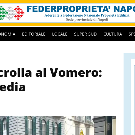
ONOMIA
EDITORIALE
LOCALE
SUPER SUD
CULTURA
SP
crolla al Vomero:
gedia