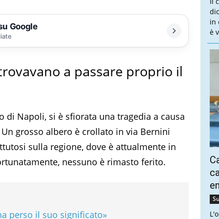
Il
dic
in
 su Google
è v
liate
 trovavano a passare proprio il
 di Napoli, si è sfiorata una tragedia a causa
 Un grosso albero è crollato in via Bernini
tutosi sulla regione, dove è attualmente in
Ca
ortunatamente, nessuno è rimasto ferito.
ca
e
Su
 perso il suo significato»
L'