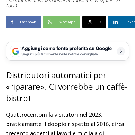
I distributori al Palazzo Reale di Napoli (ph. Pasquale De
Luca)
Facebook
WhatsApp
X
Linke
Aggiungi come fonte preferita su Google
Seguici più facilmente nelle notizie consigliate
Distributori automatici per
«riparare». Ci vorrebbe un caffè-
bistrot
Quattrocentomila visitatori nel 2023,
praticamente il doppio rispetto al 2016, circa
trecento addetti ai lavori e migliaia di