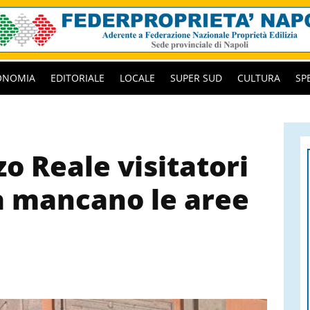
ONOMIA
EDITORIALE
LOCALE
SUPER SUD
CULTURA
SP
zo Reale visitatori
a mancano le aree