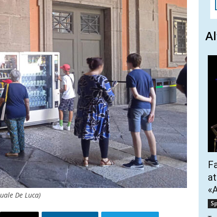
Al
Fa
at
«A
quale De Luca)
Sp