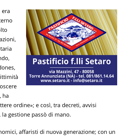
o era
terno
lto
azioni,
taria
ndo,
rdones,
ittimità
noscere
, ha
tere ordine»; e così, tra decreti, avvisi
, la gestione passò di mano.
nomici, affaristi di nuova generazione; con un