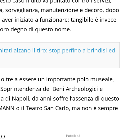
to caso il dito va puntato contro i servizi,
za, sorveglianza, manutenzione e decoro, dopo
 aver iniziato a funzionare; tangibile è invece
istoro degno di questo nome.
tati alzano il tiro: stop perfino a brindisi ed
, oltre a essere un importante polo museale,
 la Soprintendenza dei Beni Archeologici e
na di Napoli, da anni soffre l’assenza di questo
il MANN o il Teatro San Carlo, ma non è sempre
to
Pubblicità