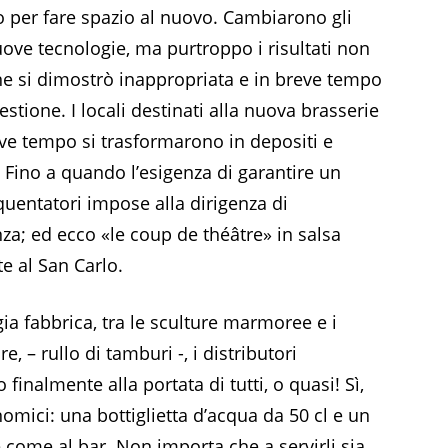
to per fare spazio al nuovo. Cambiarono gli
nuove tecnologie, ma purtroppo i risultati non
one si dimostrò inappropriata e in breve tempo
gestione. I locali destinati alla nuova brasserie
eve tempo si trasformarono in depositi e
 Fino a quando l’esigenza di garantire un
equentatori impose alla dirigenza di
nza; ed ecco «le coup de théâtre» in salsa
e al San Carlo.
egia fabbrica, tra le sculture marmoree e i
, – rullo di tamburi -, i distributori
finalmente alla portata di tutti, o quasi! Sì,
omici: una bottiglietta d’acqua da 50 cl e un
come al bar. Non importa che a servirli sia