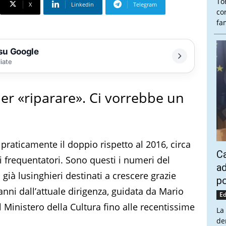
To
X
Linkedin
Telegram
co
fam
 su Google
liate
per «riparare». Ci vorrebbe un
 praticamente il doppio rispetto al 2016, circa
Ca
di frequentatori. Sono questi i numeri del
ad
già lusinghieri destinati a crescere grazie
po
anni dall’attuale dirigenza, guidata da Mario
Ed
l Ministero della Cultura fino alle recentissime
La
de