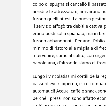
colpo di spugna si cancellò il passa
arredi e le attrezzature, arrivarono 
furono quelli attesi. La nuova gesti
il servizio affogò tra debiti e cattiva 
erano posti sulla spianata, ma in br
furono abbandonati. Per anni l’oblio.
minimo di ristoro alle migliaia di fr
intervenire, come al solito, con urge
napoletana, d’altronde siamo di front
Lungo i vincolatissimi cortili della r
bassorilievi in piperno, ecco comparire
automatici! Acqua, caffè e snack sono 
perché i prezzi non sono affatto econ
caffè espresso costano praticamente 