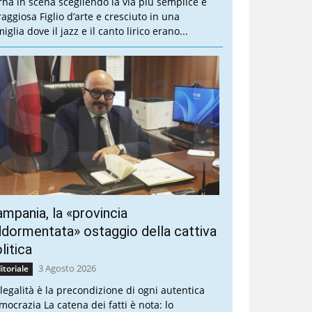
rna in scena scegliendo la via più semplice e
raggiosa Figlio d’arte e cresciuto in una
iglia dove il jazz e il canto lirico erano...
mpania, la «provincia
dormentata» ostaggio della cattiva
litica
3 Agosto 2026
itoriale
 legalità è la precondizione di ogni autentica
mocrazia La catena dei fatti è nota: lo