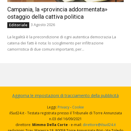
Campania, la «provincia addormentata»
ostaggio della cattiva politica
3 Agosto 2026
Editoriale
La legalità è la precondizione di ogni autentica democrazia La
catena dei fatti è nota: lo scioglimento per infiltrazione
camorristica di due comuni importanti, per...
Aggiorna le impostazioni di tracciamento della pubblicità
Leggi:
Privacy
-
Cookie
ilSud24.it - Testata registrata presso il Tribunale di Torre Annunziata
n.03 del 16/09/2021
direttore:
Mimmo Della Corte
- e-mail:
direttore@ilsud24.it
redazioni: Trav. Maresca 18, 80058 Torre Annunziata (Na) - Via Toledo