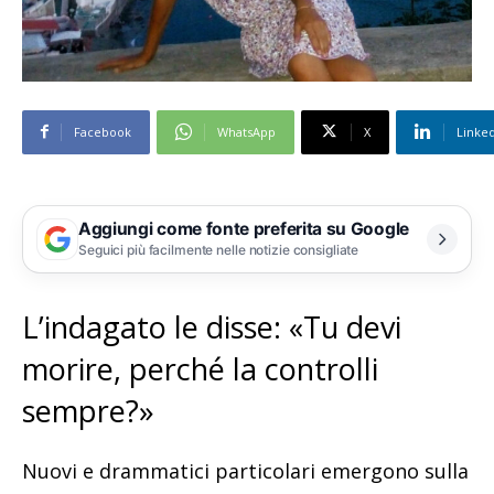
Facebook
WhatsApp
X
Linke
Aggiungi come fonte preferita su Google
Seguici più facilmente nelle notizie consigliate
L’indagato le disse: «Tu devi
morire, perché la controlli
sempre?»
Nuovi e drammatici particolari emergono sulla