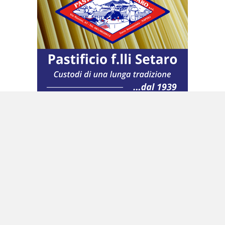
A disposizione di Leandra e Raffaele, anche uno
studio legale, Clg Legal Partners, degli avvocati
Claudio Cerciello e Domenico La Gatta, che
stanno lavorando per chiarire la dinamica
dell’incidente. L’uomo, secondo le ricostruzioni,
sarebbe infatti caduto da un muretto, ma i
legali della famiglia, sottolineano che le