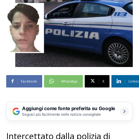
Facebook
WhatsApp
X
Linke
Aggiungi come fonte preferita su Google
Seguici più facilmente nelle notizie consigliate
Intercettato dalla polizia di