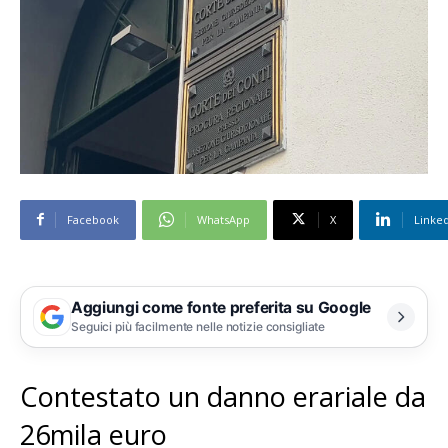
Facebook
WhatsApp
X
Linke
Aggiungi come fonte preferita su Google
Seguici più facilmente nelle notizie consigliate
Contestato un danno erariale da
26mila euro