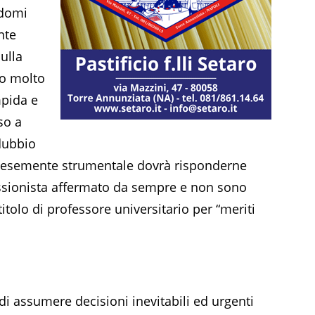
ndomi
nte
ulla
do molto
impida e
so a
dubbio
alesemente strumentale dovrà risponderne
essionista affermato da sempre e non sono
itolo di professore universitario per “meriti
 di assumere decisioni inevitabili ed urgenti