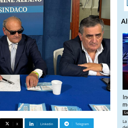
Al
In
mo
Lo
La
X
Linkedin
Telegram
de