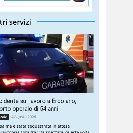
tri servizi
cidente sul lavoro a Ercolano,
rto operaio di 54 anni
4 Agosto 2026
cale
 salma è stata sequestrata in attesa
ll’autopsia Un’altra vita spezzata, questa volta