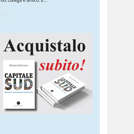
mo, collega e amico. È...