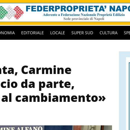
ONOMIA
EDITORIALE
LOCALE
SUPER SUD
CULTURA
SP
ata, Carmine
cio da parte,
i al cambiamento»