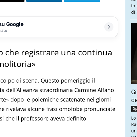
in
di 
 su Google
liate
o che registrare una continua
molitoria»
il colpo di scena. Questo pomeriggio il
a dell’Alleanza straordinaria Carmine Alfano
Gi
rte» dopo le polemiche scatenate nei giorni
de
che rivelava alcune frasi omofobe pronunciate
Sp
asi che il professore aveva definito
Lo
Ra
un