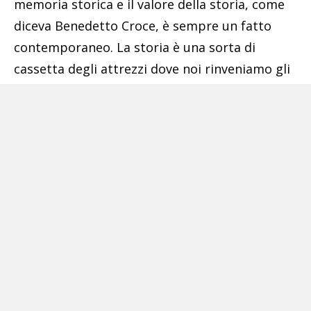
memoria storica e il valore della storia, come
diceva Benedetto Croce, è sempre un fatto
contemporaneo. La storia è una sorta di
cassetta degli attrezzi dove noi rinveniamo gli
strumenti con i quali interpretare il presente e
prefigurare ‘vichianamente’ il futuro», ha
aggiunto il Ministro.
Pubblicità