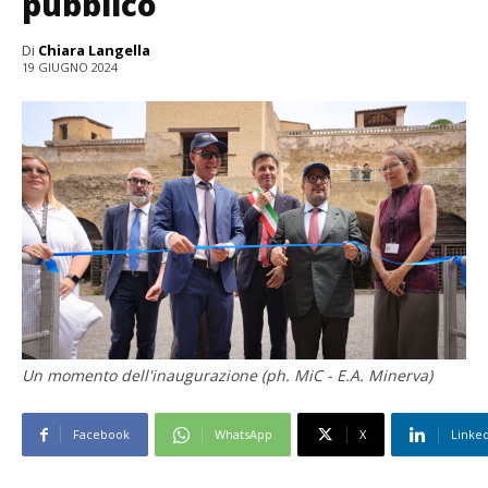
pubblico
Di
Chiara Langella
19 GIUGNO 2024
Un momento dell'inaugurazione (ph. MiC - E.A. Minerva)
Facebook
WhatsApp
X
Linke