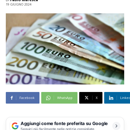
19 GIUGNO 2024
Facebook
WhatsApp
X
Linke
Aggiungi come fonte preferita su Google
Seguici più facilmente nelle notizie consigliate