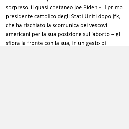
sorpreso. Il quasi coetaneo Joe Biden – il primo
presidente cattolico degli Stati Uniti dopo Jfk,
che ha rischiato la scomunica dei vescovi
americani per la sua posizione sull’aborto – gli
sfiora la fronte con la sua, in un gesto di
estrema vicinanza, e gli sussurra qualcosa tra i
flash dei fotografi. Francesco scambia poi
qualche parola anche con il turco Recep Tayyip
Erdogan facendo un gesto della mano che
sembra incoraggiarlo, o redarguirlo.
Il re Abdallah di Giordania gli bacia le guance,
mentre con il brasiliano Lula si allarga il
sorriso del papa, che poco più avanti