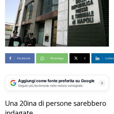
Facebook
WhatsApp
X
Linke
Aggiungi come fonte preferita su Google
Seguici più facilmente nelle notizie consigliate
Una 20ina di persone sarebbero
indagate