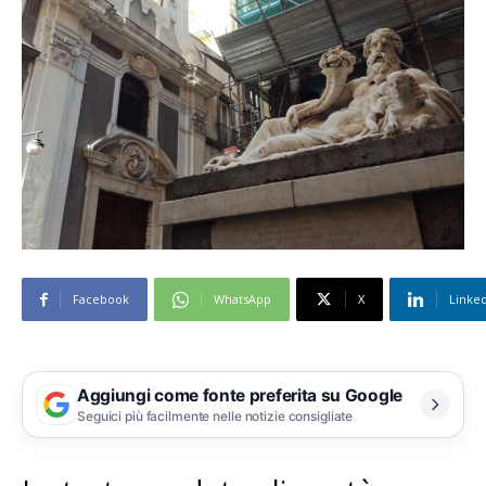
Facebook
WhatsApp
X
Linke
Aggiungi come fonte preferita su Google
Seguici più facilmente nelle notizie consigliate