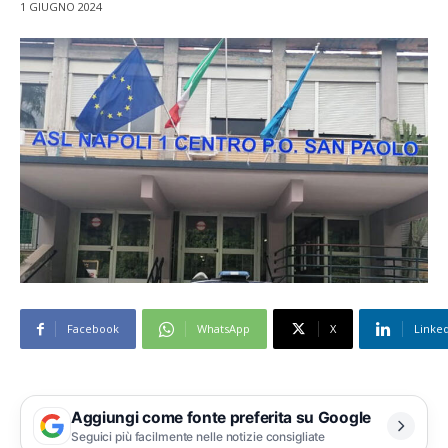
1 GIUGNO 2024
Facebook
WhatsApp
X
Linke
Aggiungi come fonte preferita su Google
Seguici più facilmente nelle notizie consigliate