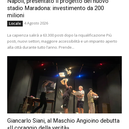
Napoli, presentato il progetto del nuovo
stadio Maradona: investimento da 200
milioni
4 Agosto 2026
Locale
La capienza salirà a 63.300 posti dopo la riqualificazione Più
posti, nuovi settori, maggiore accessibilità e un impianto aperto
alla città durante tutto l’anno. Prende...
Giancarlo Siani, al Maschio Angioino debutta
«Il coraggio della verità»