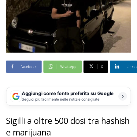
Facebook
WhatsApp
X
Linke
Aggiungi come fonte preferita su Google
Seguici più facilmente nelle notizie consigliate
Sigilli a oltre 500 dosi tra hashish
e marijuana