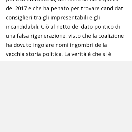
del 2017 e che ha penato per trovare candidati
consiglieri tra gli impresentabili e gli
incandidabili. Ciò al netto del dato politico di
una falsa rigenerazione, visto che la coalizione
ha dovuto ingoiare nomi ingombri della
vecchia storia politica. La verità è che si è
perso anche il senso del comune pudore. Qual
è lo scenario per la città e per i torresi?
Un’edizione riveduta e neanche corretta delle
precedenti amministrazioni. Insomma
cambiare perché tutto rimanga così come è
parafrasando la celebre frase del Gattopardo»,
conclude la professoressa.