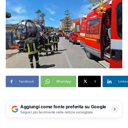
Facebook
WhatsApp
X
Linke
Aggiungi come fonte preferita su Google
Seguici più facilmente nelle notizie consigliate