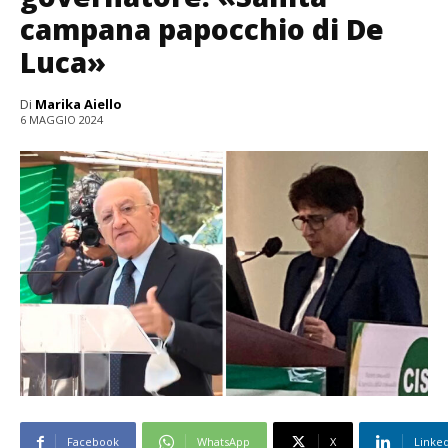
campana papocchio di De
Luca»
Di
Marika Aiello
6 MAGGIO 2024
Facebook
WhatsApp
X
Linke