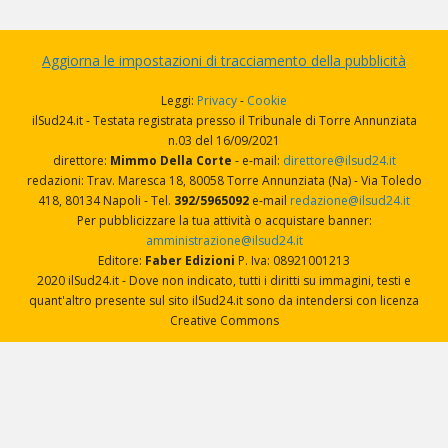
Aggiorna le impostazioni di tracciamento della pubblicità
Leggi:
Privacy
-
Cookie
ilSud24.it - Testata registrata presso il Tribunale di Torre Annunziata
n.03 del 16/09/2021
direttore:
Mimmo Della Corte
- e-mail:
direttore@ilsud24.it
redazioni: Trav. Maresca 18, 80058 Torre Annunziata (Na) - Via Toledo
418, 80134 Napoli - Tel.
392/5965092
e-mail
redazione@ilsud24.it
Per pubblicizzare la tua attività o acquistare banner:
amministrazione@ilsud24.it
Editore:
Faber Edizioni
P. Iva: 08921001213
2020 ilSud24.it - Dove non indicato, tutti i diritti su immagini, testi e
quant'altro presente sul sito ilSud24.it sono da intendersi con licenza
Creative Commons