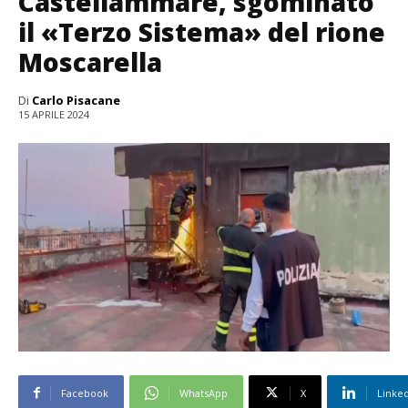
Castellammare, sgominato
il «Terzo Sistema» del rione
Moscarella
Di
Carlo Pisacane
15 APRILE 2024
Facebook
WhatsApp
X
Linke