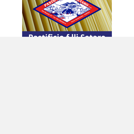
Il giustizialismo esasperato
E, guarda caso, con il costante ricorso da parte
della sinistra a quel «giustizialismo
esasperato» che, Ovidia, oggi condanna,
attribuendone, però, la responsabilità solo a
Giuseppe Conte e ai pentastellati, liberandone