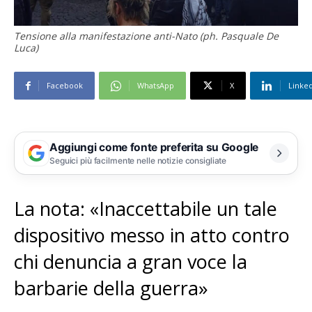
Tensione alla manifestazione anti-Nato (ph. Pasquale De
Luca)
Facebook
WhatsApp
X
Linke
Aggiungi come fonte preferita su Google
Seguici più facilmente nelle notizie consigliate
La nota: «Inaccettabile un tale
dispositivo messo in atto contro
chi denuncia a gran voce la
barbarie della guerra»