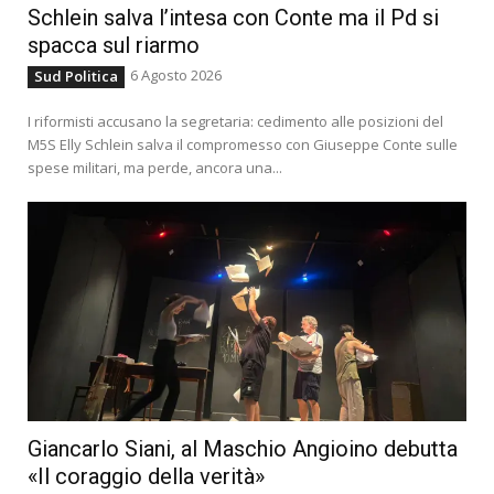
Schlein salva l’intesa con Conte ma il Pd si
spacca sul riarmo
6 Agosto 2026
Sud Politica
I riformisti accusano la segretaria: cedimento alle posizioni del
M5S Elly Schlein salva il compromesso con Giuseppe Conte sulle
spese militari, ma perde, ancora una...
Giancarlo Siani, al Maschio Angioino debutta
«Il coraggio della verità»