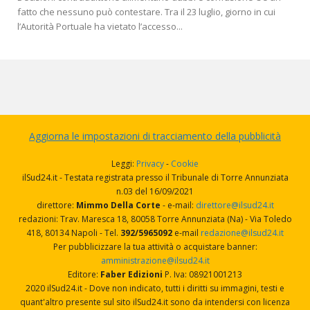
fatto che nessuno può contestare. Tra il 23 luglio, giorno in cui
l’Autorità Portuale ha vietato l’accesso...
Aggiorna le impostazioni di tracciamento della pubblicità
Leggi:
Privacy
-
Cookie
ilSud24.it - Testata registrata presso il Tribunale di Torre Annunziata
n.03 del 16/09/2021
direttore:
Mimmo Della Corte
- e-mail:
direttore@ilsud24.it
redazioni: Trav. Maresca 18, 80058 Torre Annunziata (Na) - Via Toledo
418, 80134 Napoli - Tel.
392/5965092
e-mail
redazione@ilsud24.it
Per pubblicizzare la tua attività o acquistare banner:
amministrazione@ilsud24.it
Editore:
Faber Edizioni
P. Iva: 08921001213
2020 ilSud24.it - Dove non indicato, tutti i diritti su immagini, testi e
quant'altro presente sul sito ilSud24.it sono da intendersi con licenza