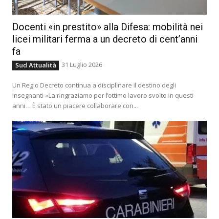
Docenti «in prestito» alla Difesa: mobilità nei
licei militari ferma a un decreto di cent’anni
fa
31 Luglio 2026
Sud Attualità
Un Regio Decreto continua a disciplinare il destino degli
insegnanti «La ringraziamo per l’ottimo lavoro svolto in questi
anni… È stato un piacere collaborare con...