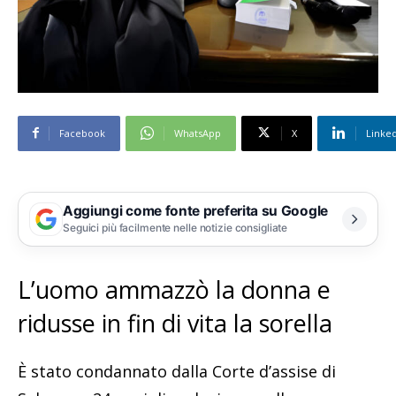
Facebook
WhatsApp
X
Linke
Aggiungi come fonte preferita su Google
Seguici più facilmente nelle notizie consigliate
L’uomo ammazzò la donna e
ridusse in fin di vita la sorella
È stato condannato dalla Corte d’assise di