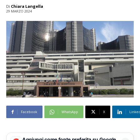
Di
Chiara Langella
29 MARZO 2024
Facebook
WhatsApp
X
Linke
Aggiungi come fonte preferita su Google