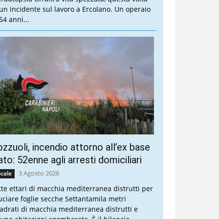
 un incidente sul lavoro a Ercolano. Un operaio
54 anni...
zzuoli, incendio attorno all’ex base
to: 52enne agli arresti domiciliari
3 Agosto 2026
cale
tte ettari di macchia mediterranea distrutti per
uciare foglie secche Settantamila metri
adrati di macchia mediterranea distrutti e