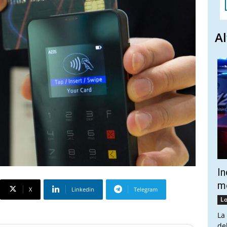
Al
In
mo
X
Linkedin
Telegram
Lo
La
de