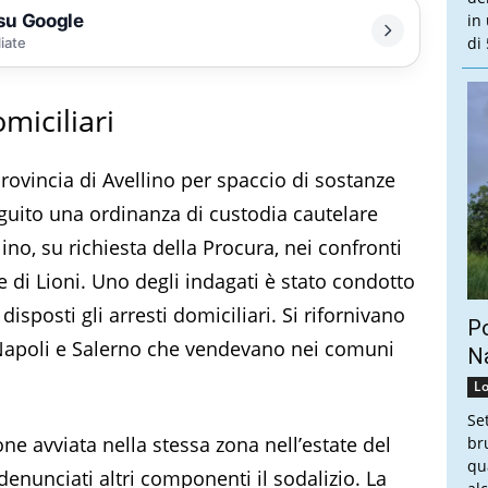
 su Google
in
di 
liate
miciliari
rovincia di Avellino per spaccio di sostanze
eguito una ordinanza di custodia cautelare
ino, su richiesta della Procura, nei confronti
di Lioni. Uno degli indagati è stato condotto
 disposti gli arresti domiciliari. Si rifornivano
Po
i Napoli e Salerno che vendevano nei comuni
Na
Lo
Se
one avviata nella stessa zona nell’estate del
br
qu
denunciati altri componenti il sodalizio. La