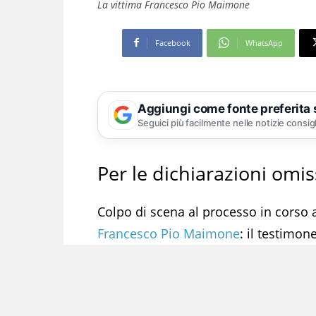
La vittima Francesco Pio Maimone
Facebook
WhatsApp
Aggiungi come fonte preferita
Seguici più facilmente nelle notizie consig
Per le dichiarazioni omis
Colpo di scena al processo in corso a
Francesco Pio Maimone
: il testimon
nei pressi del luogo nella tragedia, è
falsa testimonianza durante l’udien
nel corso dell’escussione. «Non ricor