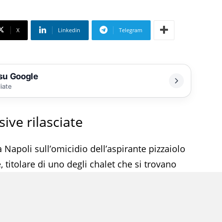
X
Linkedin
Telegram
 su Google
liate
sive rilasciate
 Napoli sull’omicidio dell’aspirante pizzaiolo
e, titolare di uno degli chalet che si trovano
 stato incriminato dalla Corte di assise per
za, a causa del suo comportamento omissivo
do di aver detto questo», «riconosco le