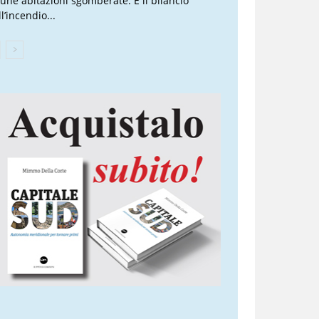
cune abitazioni sgomberate. È il bilancio
l’incendio...