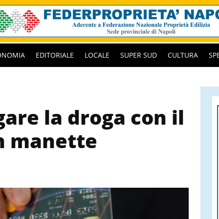
ONOMIA
EDITORIALE
LOCALE
SUPER SUD
CULTURA
SP
are la droga con il
in manette