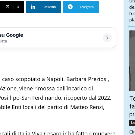
Un
de
X
Linkedin
Telegram
l’
pi
 su Google
liate
un caso scoppiato a Napoli. Barbara Preziosi,
 Azione, viene rimossa dall’incarico di
Posillipo-San Ferdinando, ricoperto dal 2022,
Te
fa
le Enti locali del parito di Matteo Renzi,
pr
Lo
Ci
ali di Italia Viva Cesaro jr ha fatto rimuovere