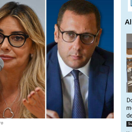
Al
Do
mo
de
ro
Su