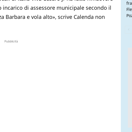
fr
o incarico di assessore municipale secondo il
Fl
Poz
nza Barbara e vola alto», scrive Calenda non
Pubblicità