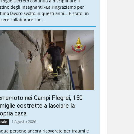
 Regio Decreto continua a disciplinare il
stino degli insegnanti «La ringraziamo per
ottimo lavoro svolto in questi anni… È stato un
acere collaborare con...
rremoto nei Campi Flegrei, 150
miglie costrette a lasciare la
opria casa
1 Agosto 2026
cale
nque persone ancora ricoverate per traumi e