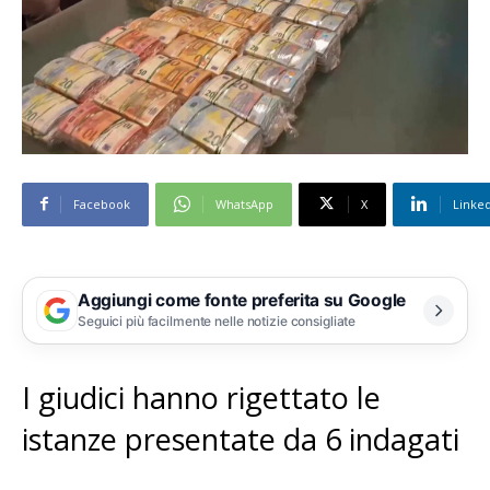
Facebook
WhatsApp
X
Linke
Aggiungi come fonte preferita su Google
Seguici più facilmente nelle notizie consigliate
I giudici hanno rigettato le
istanze presentate da 6 indagati