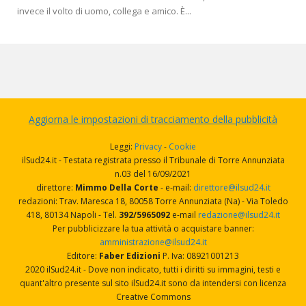
invece il volto di uomo, collega e amico. È...
Aggiorna le impostazioni di tracciamento della pubblicità
Leggi:
Privacy
-
Cookie
ilSud24.it - Testata registrata presso il Tribunale di Torre Annunziata
n.03 del 16/09/2021
direttore:
Mimmo Della Corte
- e-mail:
direttore@ilsud24.it
redazioni: Trav. Maresca 18, 80058 Torre Annunziata (Na) - Via Toledo
418, 80134 Napoli - Tel.
392/5965092
e-mail
redazione@ilsud24.it
Per pubblicizzare la tua attività o acquistare banner:
amministrazione@ilsud24.it
Editore:
Faber Edizioni
P. Iva: 08921001213
2020 ilSud24.it - Dove non indicato, tutti i diritti su immagini, testi e
quant'altro presente sul sito ilSud24.it sono da intendersi con licenza
Creative Commons