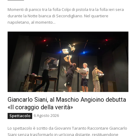
Momenti di panico tra la folla Colpi di pistola tra la folla ieri sera
durante la Notte bianca di Secondigliano. Nel quartiere
napoletano, al momento...
Giancarlo Siani, al Maschio Angioino debutta
«Il coraggio della verità»
6 Agosto 2026
Spettacolo
Lo spettacolo è scritto da Giovanni Taranto Raccontare Giancarlo
Siani senza trasformarlo in un’icona distante, restituendone