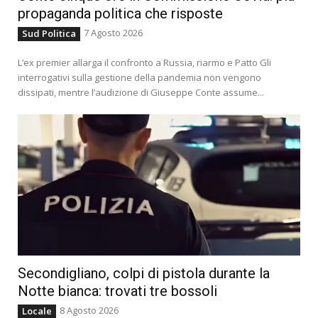
propaganda politica che risposte
7 Agosto 2026
Sud Politica
L’ex premier allarga il confronto a Russia, riarmo e Patto Gli
interrogativi sulla gestione della pandemia non vengono
dissipati, mentre l’audizione di Giuseppe Conte assume...
Secondigliano, colpi di pistola durante la
Notte bianca: trovati tre bossoli
8 Agosto 2026
Locale