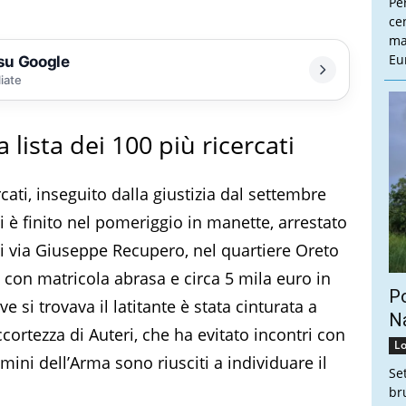
Pe
cen
ma
Eu
 su Google
liate
 lista dei 100 più ricercati
ercati, inseguito dalla giustizia dal settembre
i è finito nel pomeriggio in manette, arrestato
i via Giuseppe Recupero, nel quartiere Oreto
 con matricola abrasa e circa 5 mila euro in
Po
e si trovava il latitante è stata cinturata a
Na
cortezza di Auteri, che ha evitato incontri con
Lo
omini dell’Arma sono riusciti a individuare il
Se
br