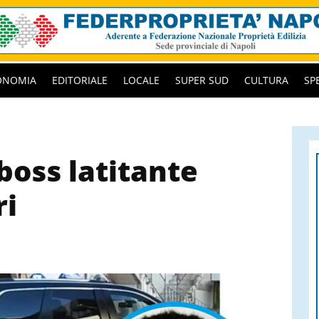
ONOMIA
EDITORIALE
LOCALE
SUPER SUD
CULTURA
SP
 boss latitante
ri