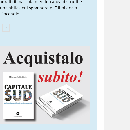
adrati di macchia mediterranea distrutti e
cune abitazioni sgomberate. È il bilancio
l’incendio...