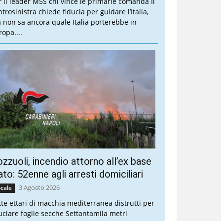
r il leader M5S chi vince le primarie comanda Il
trosinistra chiede fiducia per guidare l’Italia,
 non sa ancora quale Italia porterebbe in
ropa....
zzuoli, incendio attorno all’ex base
to: 52enne agli arresti domiciliari
3 Agosto 2026
cale
tte ettari di macchia mediterranea distrutti per
uciare foglie secche Settantamila metri