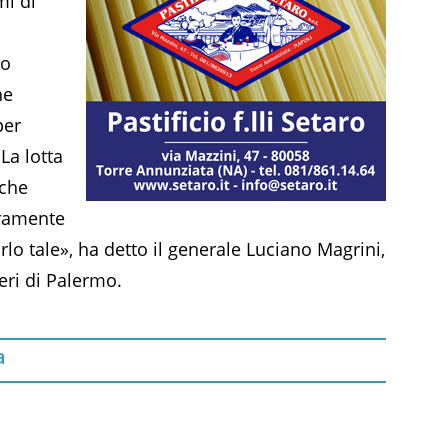
mi di
vo
he
per
La lotta
nche
curamente
o tale», ha detto il generale Luciano Magrini,
eri di Palermo.
a