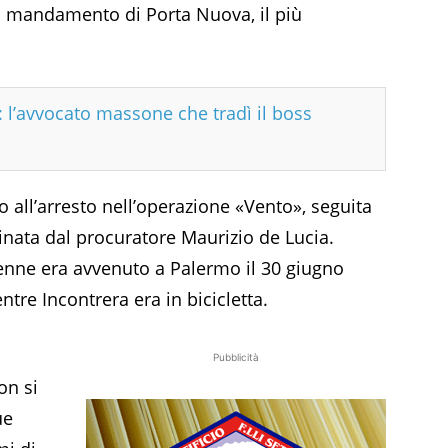
el mandamento di Porta Nuova, il più
i: l’avvocato massone che tradì il boss
o all’arresto nell’operazione «Vento», seguita
dinata dal procuratore Maurizio de Lucia.
enne era avvenuto a Palermo il 30 giugno
tre Incontrera era in bicicletta.
Pubblicità
on si
ue