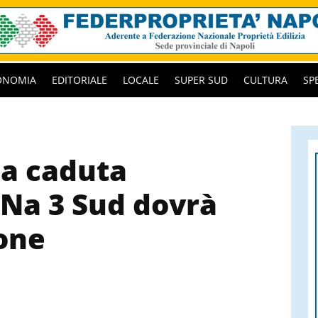
ONOMIA
EDITORIALE
LOCALE
SUPER SUD
CULTURA
SP
a caduta
 Na 3 Sud dovrà
one