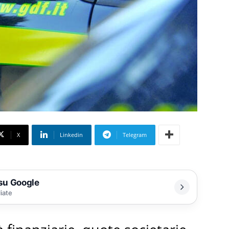
X
Linkedin
Telegram
 su Google
liate