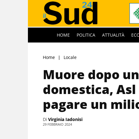
HOME
POLITICA
ATTUALITÀ
EC
Home
Locale
Muore dopo un
domestica, Asl
pagare un mili
Di
Virginia Iadonisi
29 FEBBRAIO 2024