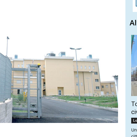
Al
To
ci
Lo
Un
ci