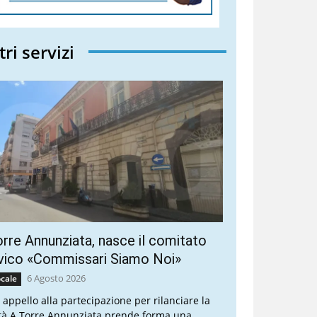
tri servizi
rre Annunziata, nasce il comitato
vico «Commissari Siamo Noi»
6 Agosto 2026
cale
 appello alla partecipazione per rilanciare la
ttà A Torre Annunziata prende forma una