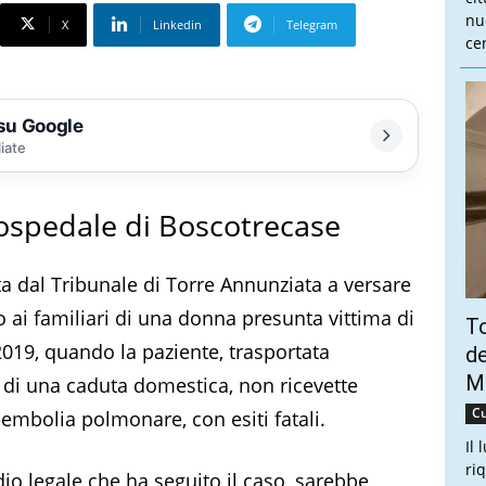
nu
X
Linkedin
Telegram
cen
 su Google
liate
l’ospedale di Boscotrecase
a dal Tribunale di Torre Annunziata a versare
 ai familiari di una donna presunta vittima di
To
 2019, quando la paziente, trasportata
de
Ma
di una caduta domestica, non ricevette
Cu
embolia polmonare, con esiti fatali.
Il 
ri
o legale che ha seguito il caso, sarebbe