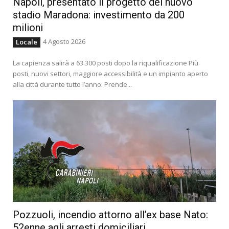
Napoli, presentato il progetto del nuovo
stadio Maradona: investimento da 200
milioni
4 Agosto 2026
Locale
La capienza salirà a 63.300 posti dopo la riqualificazione Più
posti, nuovi settori, maggiore accessibilità e un impianto aperto
alla città durante tutto l’anno. Prende...
Pozzuoli, incendio attorno all’ex base Nato:
52enne agli arresti domiciliari