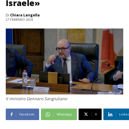
Israele»
Di
Chiara Langella
27 FEBBRAIO 2024
Il ministro Gennaro Sangiuliano
Facebook
WhatsApp
X
Linke