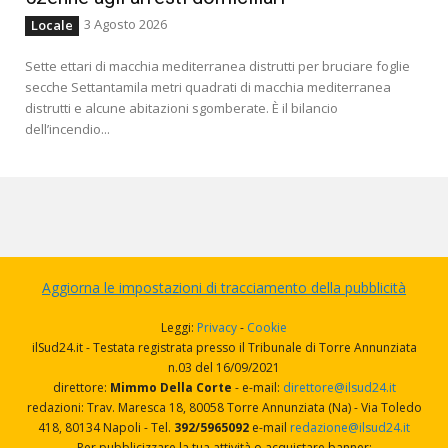
3 Agosto 2026
Locale
Sette ettari di macchia mediterranea distrutti per bruciare foglie
secche Settantamila metri quadrati di macchia mediterranea
distrutti e alcune abitazioni sgomberate. È il bilancio
dell’incendio...
Aggiorna le impostazioni di tracciamento della pubblicità
Leggi:
Privacy
-
Cookie
ilSud24.it - Testata registrata presso il Tribunale di Torre Annunziata
n.03 del 16/09/2021
direttore:
Mimmo Della Corte
- e-mail:
direttore@ilsud24.it
redazioni: Trav. Maresca 18, 80058 Torre Annunziata (Na) - Via Toledo
418, 80134 Napoli - Tel.
392/5965092
e-mail
redazione@ilsud24.it
Per pubblicizzare la tua attività o acquistare banner: