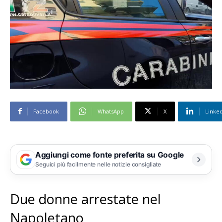
Facebook
WhatsApp
X
Linke
Aggiungi come fonte preferita su Google
Seguici più facilmente nelle notizie consigliate
Due donne arrestate nel
Napoletano