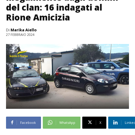
del clan: 16 indagati al
Rione Amicizia
Di
Marika Aiello
27 FEBBRAIO 2024
Facebook
WhatsApp
X
Linke