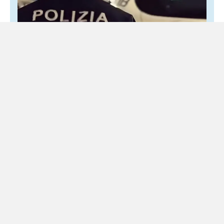
Secondigliano, colpi di pistola durante la
Notte bianca: trovati tre bossoli
8 Agosto 2026
Locale
Momenti di panico tra la folla Colpi di pistola tra la folla
ieri sera durante la Notte bianca di Secondigliano. Nel
quartiere napoletano, al momento...