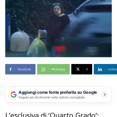
Facebook
WhatsApp
X
Linke
Aggiungi come fonte preferita su Google
Seguici più facilmente nelle notizie consigliate
L’esclusiva di ‘Quarto Grado’: