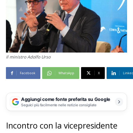
Il ministro Adolfo Urso
Facebook
WhatsApp
X
Linke
Aggiungi come fonte preferita su Google
Seguici più facilmente nelle notizie consigliate
Incontro con la vicepresidente