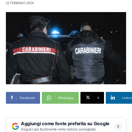
22 FEBBRAIO 2024
Facebook
WhatsApp
X
Linke
Aggiungi come fonte preferita su Google
Seguici più facilmente nelle notizie consigliate