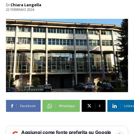
Di
Chiara Langella
22 FEBBRAIO 2024
Facebook
WhatsApp
X
Linke
Aggiungi come fonte preferita su Google