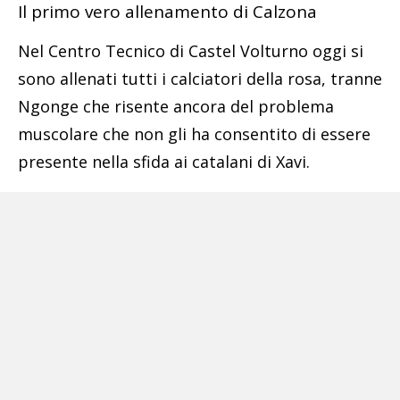
Il primo vero allenamento di Calzona
Nel Centro Tecnico di Castel Volturno oggi si
sono allenati tutti i calciatori della rosa, tranne
Ngonge che risente ancora del problema
muscolare che non gli ha consentito di essere
presente nella sfida ai catalani di Xavi.
Chi ha giocato ieri sera si è limitato a svolgere
un lavoro defatigante mentre gli altri hanno
sostenuto un allenamento pieno. Calzona si è
poi dedicato a lezioni tattiche per cominciare a
plasmare al meglio la squadra in base ai propri
convincimenti e alle proprie teorie.
All’impegno con il Cagliari manca poco e