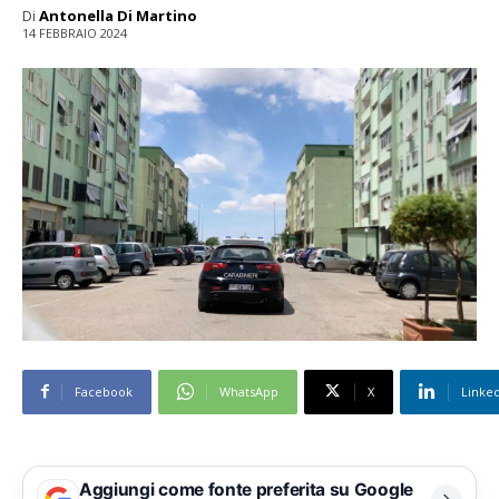
Di
Antonella Di Martino
14 FEBBRAIO 2024
Facebook
WhatsApp
X
Linke
Aggiungi come fonte preferita su Google