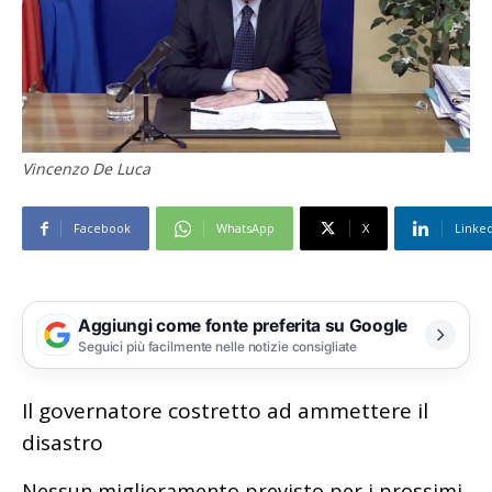
Vincenzo De Luca
Facebook
WhatsApp
X
Linke
Aggiungi come fonte preferita su Google
Seguici più facilmente nelle notizie consigliate
Il governatore costretto ad ammettere il
disastro
Nessun miglioramento previsto per i prossimi