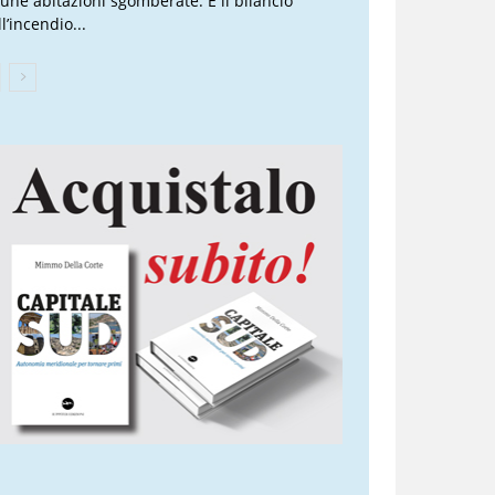
cune abitazioni sgomberate. È il bilancio
l’incendio...