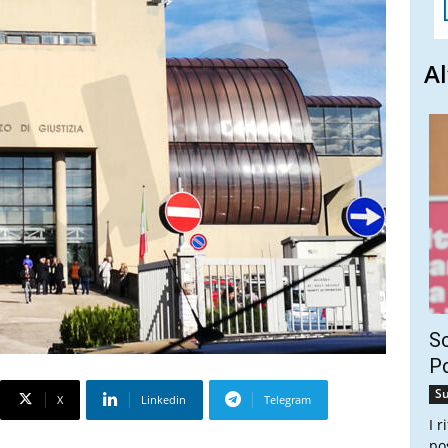
Al
Sc
Pd
Su
X
Linkedin
Telegram
I 
po