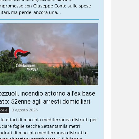
mpromesso con Giuseppe Conte sulle spese
litari, ma perde, ancora una...
zzuoli, incendio attorno all’ex base
to: 52enne agli arresti domiciliari
3 Agosto 2026
cale
tte ettari di macchia mediterranea distrutti per
uciare foglie secche Settantamila metri
adrati di macchia mediterranea distrutti e