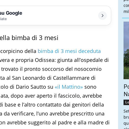
co
mi
 su Google
liate
della bimba di 3 mesi
l corpicino della
bimba di 3 mesi deceduta
era e propria Odissea: giunta all’ospedale di
a trovato il pronto soccorso del nosocomio
zata al San Leonardo di Castellammare di
icolo di Dario Sautto su
«il Mattino»
sono
Po
Na
ata, dopo aver aperto il fascicolo, avrebbe
Lo
i base e l’altro contattato dai genitori della
Se
ta da verificare, l’uno avrebbe prescritto una
br
 non avrebbe suggerito al padre e alla madre di
qu