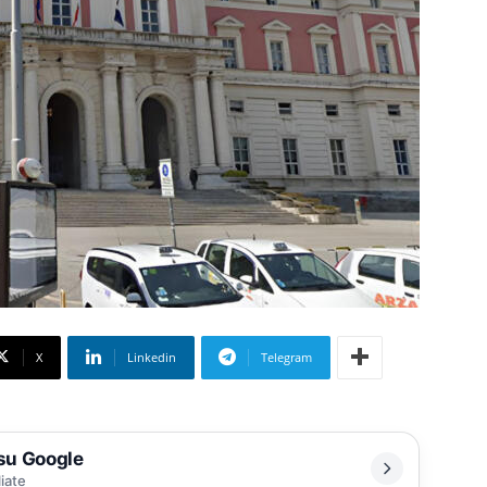
X
Linkedin
Telegram
 su Google
liate