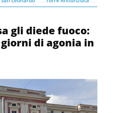
San Leonardo
Torre Annunziata
sa gli diede fuoco:
giorni di agonia in