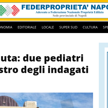
ONOMIA
EDITORIALE
LOCALE
SUPER SUD
CULTURA
SP
ta: due pediatri
istro degli indagati