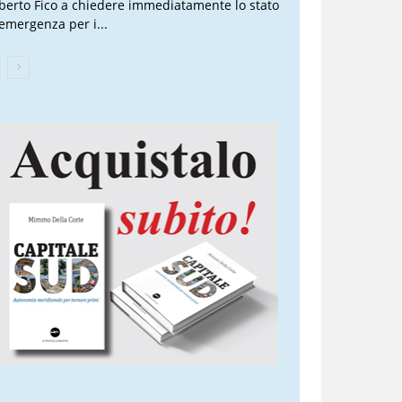
berto Fico a chiedere immediatamente lo stato
 emergenza per i...