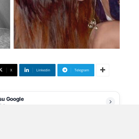
X
Linkedin
Telegram
 su Google
liate
a farmacologico