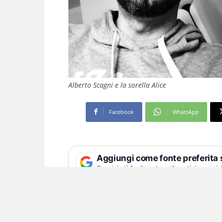
Alberto Scagni e la sorella Alice
Facebook
WhatsApp
Aggiungi come fonte preferita
Seguici più facilmente nelle notizie consig
L’uomo è ancora in com