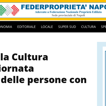
ONOMIA
EDITORIALE
LOCALE
SUPER SUD
CULTURA
SP
lla Cultura
iornata
 delle persone con