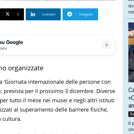
qu
nel
X
Linkedin
Telegram
 su Google
liate
nno organizzate
lla ‘Giornata internazionale delle persone con
Ca
ite, prevista per il prossimo 3 dicembre. Diverse
«C
er tutto il mese nei musei e negli altri istituti
a
izzati al superamento delle barriere fisiche,
Su
a cultura.
Il
Un