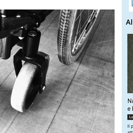
Al
Na
e 
Lo
Il
at