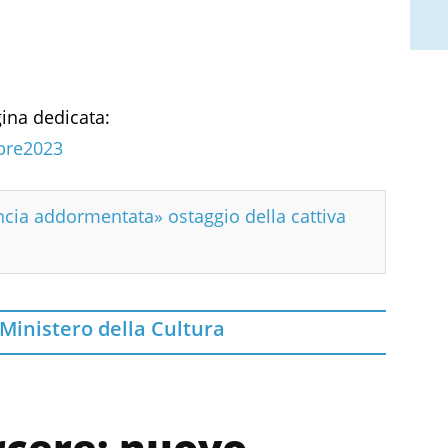
gina dedicata:
mbre2023
ncia addormentata» ostaggio della cattiva
Ministero della Cultura
rcere: nuovo