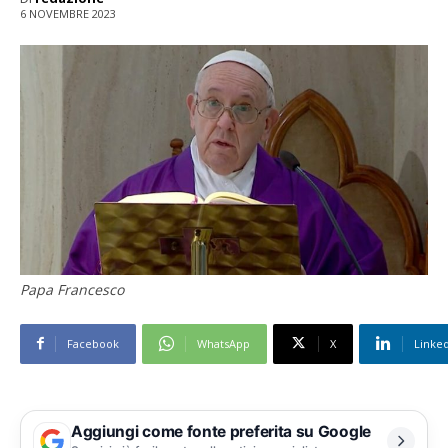
6 NOVEMBRE 2023
Papa Francesco
Facebook
WhatsApp
X
Linke
Aggiungi come fonte preferita su Google