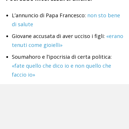
L’annuncio di Papa Francesco:
non sto bene
di salute
Giovane accusata di aver ucciso i figli:
«erano
tenuti come gioielli»
Soumahoro e l’ipocrisia di certa politica:
«fate quello che dico io e non quello che
faccio io»
Nuovi guai per Aboubakar Soumahoro:
ora
rischia anche lo scranno da deputato
Macabro
ritrovamento nel Casertano: uomo
carbonizzato in un’auto